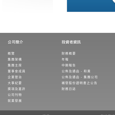
概覽
財務概要
集團架構
年報
集團主席
中期報告
董事會成員
公佈及通函 - 和黃
企業管治
公佈及通函 - 集團公司
大事紀要
補發股份證明書之公告
獎項及嘉許
財務日誌
公司刊物
就業發展