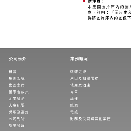
請注意：
本集團圖片庫內的圖
處，註明：「圖片由
得將圖片庫內的圖像
概覽
環球足跡
集團架構
港口及相關服務
集團主席
地產及酒店
董事會成員
零售
企業管治
基建
大事紀要
能源
獎項及嘉許
電訊
公司刊物
財務及投資與其他業務
就業發展